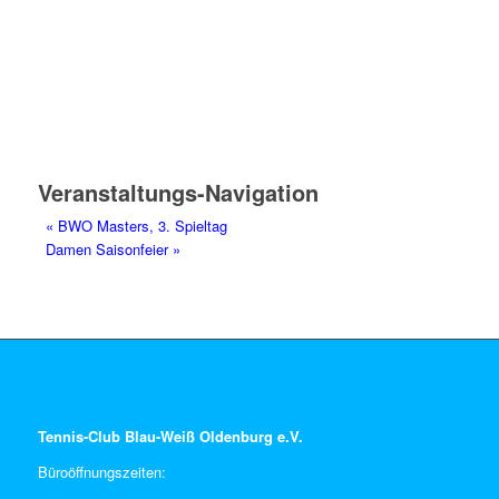
Veranstaltungs-Navigation
«
BWO Masters, 3. Spieltag
Damen Saisonfeier
»
Tennis-Club Blau-Weiß Oldenburg e.V.
Büroöffnungszeiten: