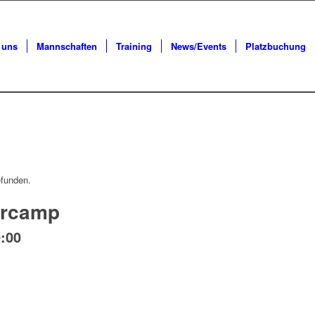
 uns
Mannschaften
Training
News/Events
Platzbuchung
efunden.
ercamp
0:00