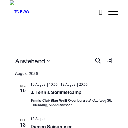
Veransta
Veranst
Anstehend
Suche
Liste
Ansicht
Suche
Datum
Navigat
August 2026
wählen.
und
Ansichten
10 August | 10:00
-
12 August | 20:00
MO.
10
2. Tennis Sommercamp
Navigatio
Tennis-Club Blau-Weiß Oldenburg e.V.
Otterweg 36,
Oldenburg, Niedersachsen
13 August
DO.
13
Damen Saisonfeier